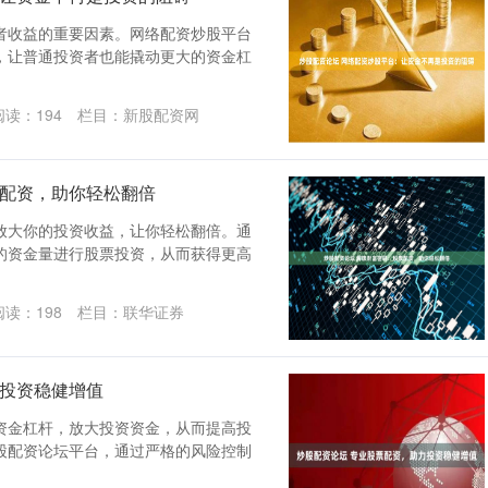
者收益的重要因素。网络配资炒股平台
，让普通投资者也能撬动更大的资金杠
阅读：
194
栏目：
新股配资网
票配资，助你轻松翻倍
放大你的投资收益，让你轻松翻倍。通
的资金量进行股票投资，从而获得更高
阅读：
198
栏目：
联华证券
力投资稳健增值
资金杠杆，放大投资资金，从而提高投
股配资论坛平台，通过严格的风险控制