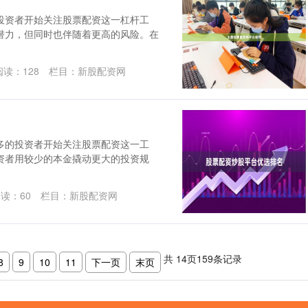
投资者开始关注股票配资这一杠杆工
潜力，但同时也伴随着更高的风险。在
阅读：
128
栏目：
新股配资网
多的投资者开始关注股票配资这一工
资者用较少的本金撬动更大的投资规
阅读：
60
栏目：
新股配资网
共
14
页
159
条记录
8
9
10
11
下一页
末页