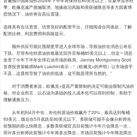
普遍预计国际油价2024年下半年将保持在80美元以上，在夏季需求旺
季、欧佩克减产措施取消、地缘政治风险和美联储降息等多方因素博
弈情况下，油价将在高位震荡。
选择具有合法资质、信誉良好的配资平台。仔细阅读合同条款，了解
配资比例、利息费用和风险提示。
额外供应可能比预期更早进入全球市场，导致油价在消息公布后
下跌。尽管布伦特原油价格最近回升至每桶85美元以上，但这一消息
改变了今年下半年全球石油市场的格局。Janney Montgomery Scott
首席投资策略师Mark Luschini表示：“（欧佩克+的声明）让市场措手
不及，这显然导致了油价的低迷，这可能是理所当然的。”
对于消费者来说，欧佩克+提高产量限制的决定可能会限制汽油价
格。对企业而言，以石油为基础的投入成本也可以得到控制，有助于
缓解通胀压力。
从年初到4月中旬，布伦特原油价格飙升了20%，最高达到每桶
93美元，随后在5月底跌至80美元以下。美联储可能不会像分析师先
前预期的那么快降息，多数美联储官员目前预计今年只会降息一次，
而许多分析师此前预计今年将多次降息，市场目前预计今年降息两次