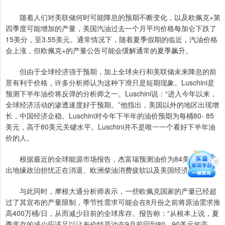
随着人们对美联储何时可能降息的预期不断变化，以及欧佩克+第
四季度可能增加的产量，美国汽油过去一个月平均价格每加仑下跌了
15美分，至3.55美元。通常情况下，随着夏季假期的临近，汽油价格
会上涨，但欧佩克+的产量公告可能会缓解通常的夏季飙升。
但由于全球经济强于预期，加上全球央行和美联储未来降息的前
景有利于价格，许多分析师认为这种下滑只是短期现象。Luschini是
预测下半年油价将反弹的分析师之一。Luschini说：“进入今年以来，
全球经济活动的渗透速度好于预期。”他指出，美国以外的地区出现增
长，中国经济企稳。Luschini对今年下半年的油价预期为每桶80- 85
美元，高于80美元关键水平。Luschini并不是唯一一个看好下半年油
价的人。
根据最近的全球能源市场报告，杰富瑞预测油价为84美元，反映
出地缘政治担忧正在消退、欧洲柴油消费疲软以及美国经济放缓。
与此同时，摩根大通分析师表示，一些欧佩克国家的产量已经超
过了其宣布的产量限制，季节性需求可能会在8月份之前将原油需求推
高400万桶/日，从而减少目前的全球库存。报告称：“从根本上说，夏
季库存的减少应该足以让布伦特原油在9月前回到80 - 90美元的高