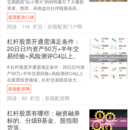
交易因其“以小博大”的特性吸引了大量投
资者。然而，高收益往往伴随着高风
险，选择一个安全、合规且功能完善的
股票配资口碑
杠杆交易平台，是每一位....
阅读：
116
栏目：
炒股配资门户网
杠杆股票开通需满足条件：
20日日均资产50万+半年交
易经验+风险测评C4以上。
# 杠杆股票开通需满足条件：20日日均资
产50万+半年交易经验+风险测评C4以上
在股票投资领域，杠杆交易因其放大收
益的特性而备受关注。然而，并非所有
新股配资网
投资者都能....
阅读：
62
栏目：
新股配资网
杠杆股票有哪些：融资融券
标的、分级B基金、股指期
货等。