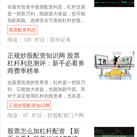
在股市投资中股票配资利息，杠杆交易
是一把双刃剑，既能放大收益，也可能
加剧风险。选择安全可靠的杠杆炒股平
台，是投资者保护资金安全、实现稳健
股票配资利息
投资的第一步。本文将为您....
阅读：
120
栏目：
联华证券
正规炒股配资知识网 股票
杠杆利息测评：新手必看券
商费率榜单
在股票投资的世界里，杠杆是一把双刃
剑。它能放大收益，也能加剧亏损。而
对于决定使用杠杆的投资者，尤其是新
手而言，**利息成本**是那把剑上最需要
正规炒股配资知识网
看清的锋刃。不同的....
阅读：
97
栏目：
炒股配资门户网
股票怎么加杠杆配资 【新