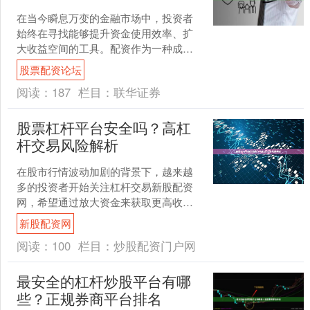
在当今瞬息万变的金融市场中，投资者
始终在寻找能够提升资金使用效率、扩
大收益空间的工具。配资作为一种成熟
的金融杠杆工具，正逐渐成为越来越多
股票配资论坛
理性投资者的选择。股莘配....
阅读：
187
栏目：
联华证券
股票杠杆平台安全吗？高杠
杆交易风险解析
在股市行情波动加剧的背景下，越来越
多的投资者开始关注杠杆交易新股配资
网，希望通过放大资金来获取更高收
益。然而，“股票杠杆平台安全吗？”成为
新股配资网
许多人心中的疑问。本文....
阅读：
100
栏目：
炒股配资门户网
最安全的杠杆炒股平台有哪
些？正规券商平台排名