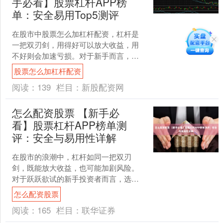
手必看】股票杠杆APP榜
单：安全易用Top5测评
在股市中股票怎么加杠杆配资，杠杆是
一把双刃剑，用得好可以放大收益，用
不好则会加速亏损。对于新手而言，选
择一款安全、易用的杠杆交易APP至关
股票怎么加杠杆配资
重要。它不仅是你进入市....
阅读：
139
栏目：
新股配资网
怎么配资股票 【新手必
看】股票杠杆APP榜单测
评：安全与易用性详解
在股市的浪潮中，杠杆如同一把双刃
剑，既能放大收益，也可能加剧风险。
对于跃跃欲试的新手投资者而言，选择
一个安全可靠、操作便捷的杠杆交易平
怎么配资股票
台，是迈出第一步的关键。面....
阅读：
165
栏目：
联华证券